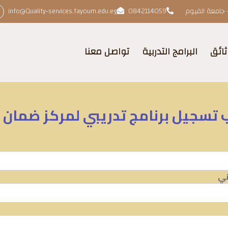
 جامعة الفيوم
0842114059
info@Quality-services.fayoum.edu.eg
ثائق
البرامج التدربية
تواصل معنا
تسجيل برنامج تدريبي لمركز ضمان 
ني