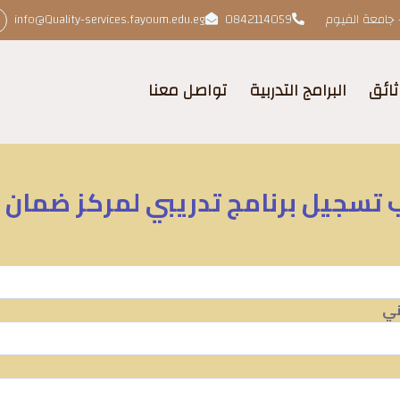
 جامعة الفيوم
0842114059
info@Quality-services.fayoum.edu.eg
ثائق
البرامج التدربية
تواصل معنا
تسجيل برنامج تدريبي لمركز ضمان 
ني