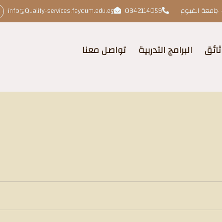
 جامعة الفيوم
0842114059
info@Quality-services.fayoum.edu.eg
ثائق
البرامج التدربية
تواصل معنا